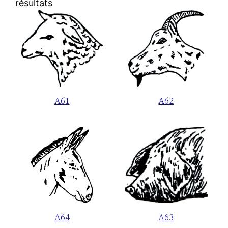
résultats
A61
A62
A64
A63