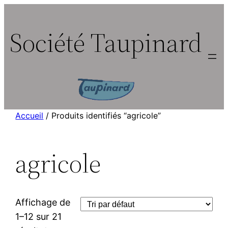
Aller
au
Société Taupinard
contenu
Accueil
/ Produits identifiés “agricole”
agricole
Affichage de
1–12 sur 21