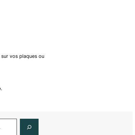
t sur vos plaques ou
é
.