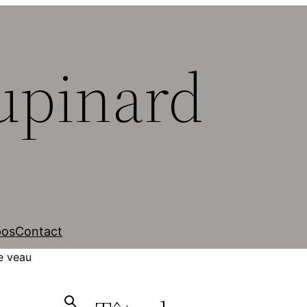
upinard
pos
Contact
e veau