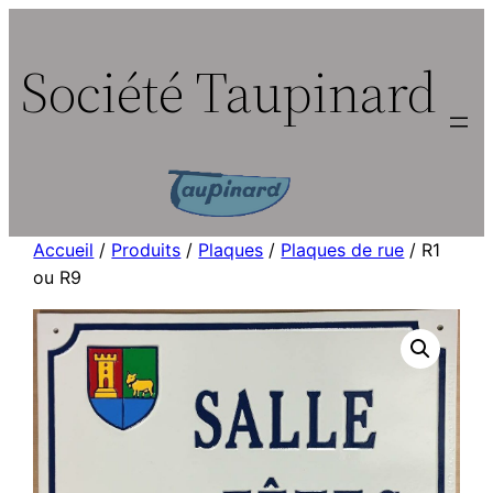
Aller
au
Société Taupinard
contenu
Accueil
/
Produits
/
Plaques
/
Plaques de rue
/ R1
ou R9