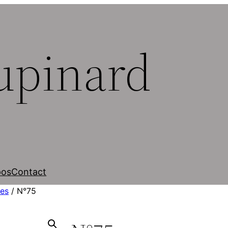
upinard
pos
Contact
es
/ N°75