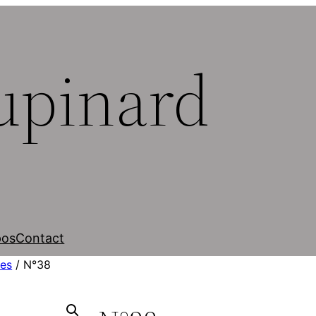
upinard
pos
Contact
es
/ N°38