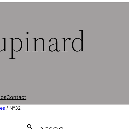
upinard
pos
Contact
es
/ N°32