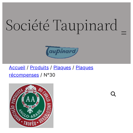
Aller
au
Société Taupinard
contenu
Accueil
/
Produits
/
Plaques
/
Plaques
récompenses
/ N°30