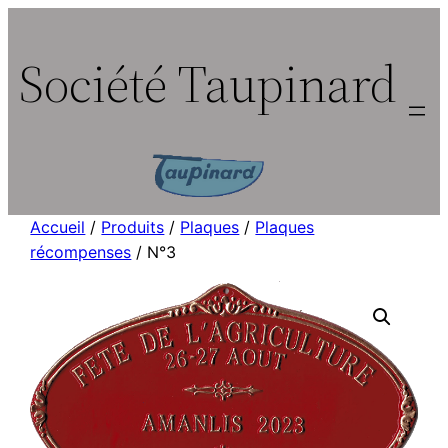
Aller
au
Société Taupinard
contenu
Accueil
/
Produits
/
Plaques
/
Plaques
récompenses
/ N°3