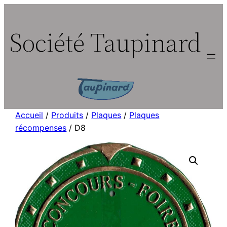
Aller
au
Société Taupinard
contenu
Accueil
/
Produits
/
Plaques
/
Plaques
récompenses
/ D8