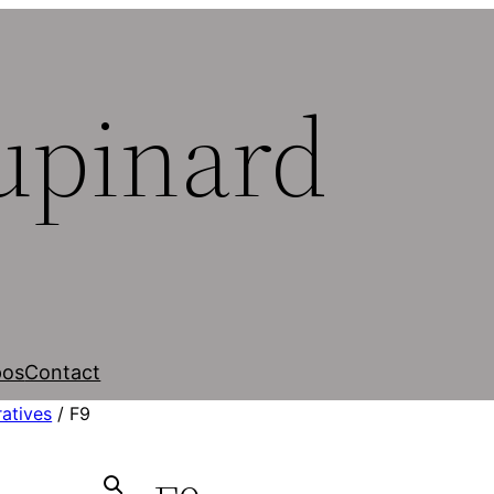
upinard
pos
Contact
atives
/ F9