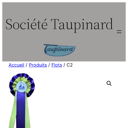
Aller
au
Société Taupinard
contenu
Accueil
/
Produits
/
Flots
/ C2