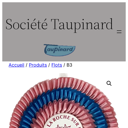
Aller
au
Société Taupinard
contenu
Accueil
/
Produits
/
Flots
/ B3