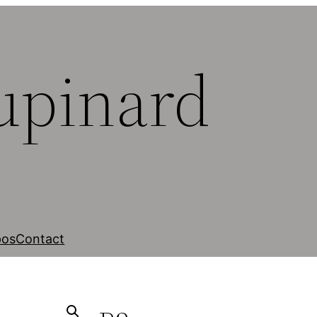
upinard
pos
Contact