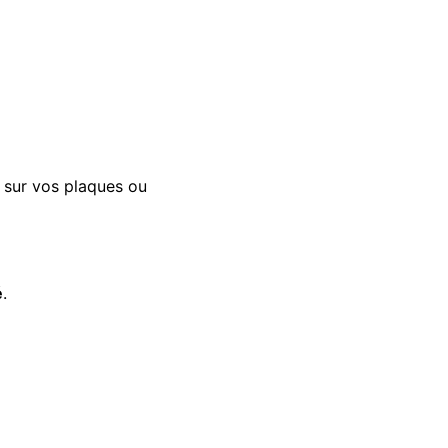
t sur vos plaques ou
é
.