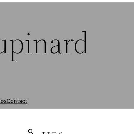
upinard
pos
Contact