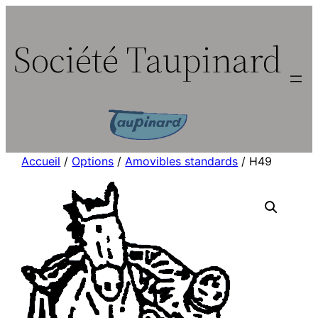
Aller
au
Société Taupinard
contenu
Accueil
/
Options
/
Amovibles standards
/ H49