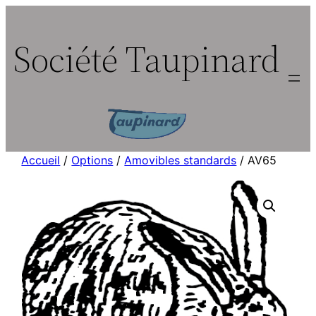
Aller
au
Société Taupinard
contenu
Accueil
/
Options
/
Amovibles standards
/ AV65