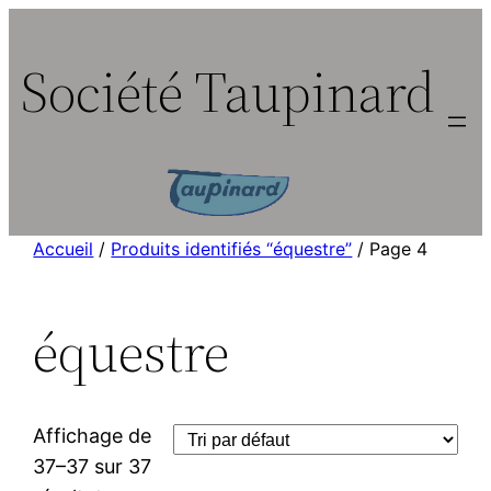
Aller
au
Société Taupinard
contenu
Accueil
/
Produits identifiés “équestre”
/ Page 4
équestre
Affichage de
37–37 sur 37