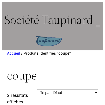
Aller
au
Société Taupinard
contenu
Accueil
/ Produits identifiés “coupe”
coupe
2 résultats
affichés