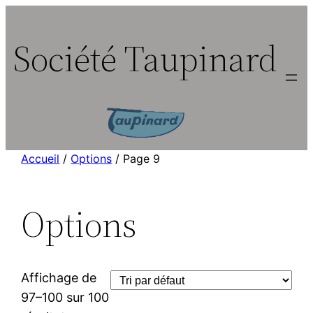
Aller
au
Société Taupinard
contenu
Accueil
/
Options
/ Page 9
Options
Affichage de
97–100 sur 100