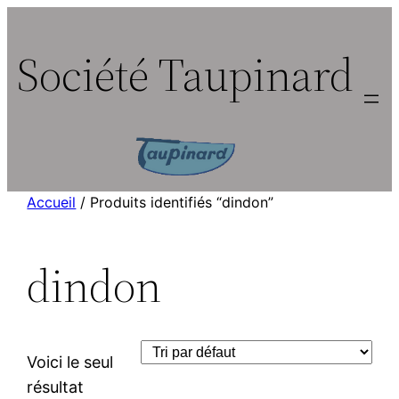
Aller
au
Société Taupinard
contenu
Accueil
/ Produits identifiés “dindon”
dindon
Voici le seul
résultat